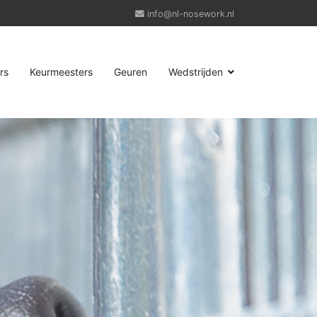
info@nl-nosework.nl
rs
Keurmeesters
Geuren
Wedstrijden