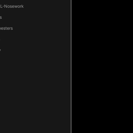
NL-Nosework
s
esters
n
y