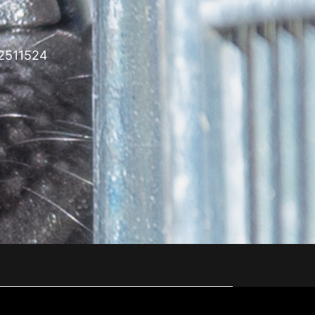
72511524