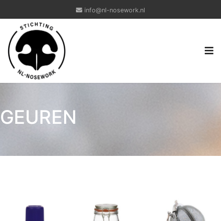
info@nl-nosework.nl
GEUREN